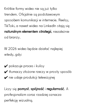
Krótkie formy wideo nie są już tylko 
trendem. Oficjalnie są podstawowym 
sposobem komunikacji w internecie. Reelsy, 
TikToki, a nawet wideo na LinkedIn stają się 
naturalnym elementem strategii
, niezależnie 
od branży.
W 2026 wideo będzie działać najlepiej 
wtedy, gdy:
✔️ pokazuje proces i kulisy
✔️ tłumaczy złożone rzeczy w prosty sposób
✔️ nie udaje produkcji telewizyjnej
Liczy się 
pomysł
, 
spójność
 i 
regularność
. A 
profesjonalizm coraz rzadziej oznacza 
perfekcję wizualną.