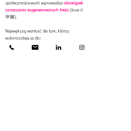
społecznościowych wprowadza 
obowiązek 
oznaczania wygenerowanych treści 
(love it 
🫶🏼).
Największą wartość da tym, którzy 
wykorzystają ją do:
✔️ porządkowania pracy
✔️ szybszego testowania pomysłów
✔️ lepszego dopasowania treści do potrzeb 
odbiorców
Pamiętaj, że AI może wspierać proces, ale to 
człowiek nadaje sens i kierunek
.
Więcej luzu