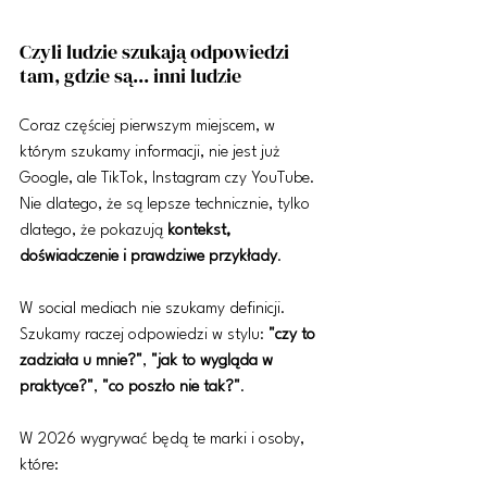
Czyli ludzie szukają odpowiedzi 
tam, gdzie są... inni ludzie
Coraz częściej pierwszym miejscem, w 
którym szukamy informacji, nie jest już 
Google, ale TikTok, Instagram czy YouTube. 
Nie dlatego, że są lepsze technicznie, tylko 
dlatego, że pokazują 
kontekst, 
doświadczenie i prawdziwe przykłady
.
W social mediach nie szukamy definicji. 
Szukamy raczej odpowiedzi w stylu: 
"czy to 
zadziała u mnie?"
, 
"jak to wygląda w 
praktyce?"
, 
"co poszło nie tak?"
.
W 2026 wygrywać będą te marki i osoby, 
które: