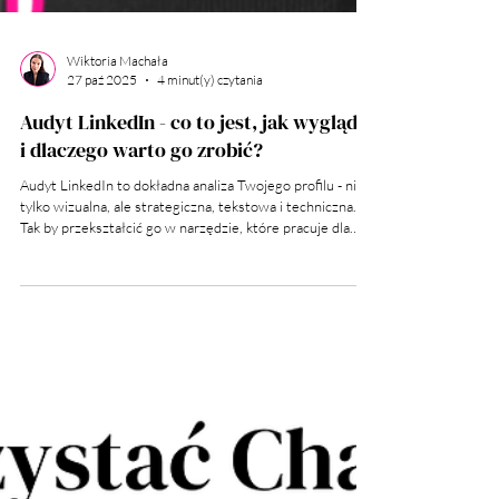
Wiktoria Machała
27 paź 2025
4 minut(y) czytania
Audyt LinkedIn - co to jest, jak wygląda
i dlaczego warto go zrobić?
Audyt LinkedIn to dokładna analiza Twojego profilu - nie
tylko wizualna, ale strategiczna, tekstowa i techniczna.
Tak by przekształcić go w narzędzie, które pracuje dla
Ciebie.