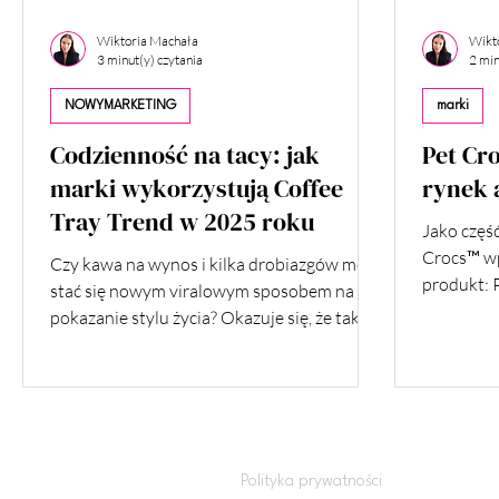
Wiktoria Machała
Wikt
3 minut(y) czytania
2 min
NOWYMARKETING
marki
Codzienność na tacy: jak
Pet Cr
marki wykorzystują Coffee
rynek 
Tray Trend w 2025 roku
Jako częś
Crocs™ w
Czy kawa na wynos i kilka drobiazgów mogą
produkt: P
stać się nowym viralowym sposobem na
pokazanie stylu życia? Okazuje się, że tak!
Coffee Tray Trend zdobywa popularność w
social mediach, łącząc prostotę z estetyką i
storytellingiem.
Polityka prywatności