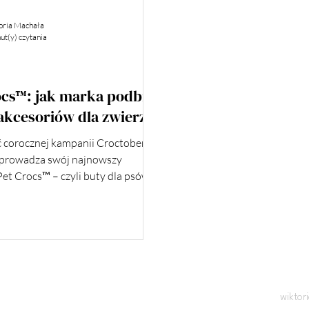
oria Machała
ut(y) czytania
ocs™: jak marka podbija
akcesoriów dla zwierząt
ć corocznej kampanii Croctober,
prowadza swój najnowszy
et Crocs™ – czyli buty dla psów.
wiktor