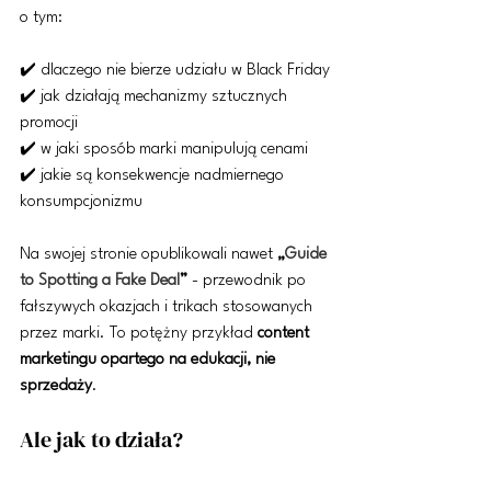
o tym:
✔️ dlaczego nie bierze udziału w Black Friday
✔️ jak działają mechanizmy sztucznych 
promocji
✔️ w jaki sposób marki manipulują cenami
✔️ jakie są konsekwencje nadmiernego 
konsumpcjonizmu
Na swojej stronie opublikowali nawet 
„
Guide 
to Spotting a Fake Deal
”
 - przewodnik po 
fałszywych okazjach i trikach stosowanych 
przez marki. To potężny przykład 
content 
marketingu opartego na edukacji, nie 
sprzedaży
.
Ale jak to działa?