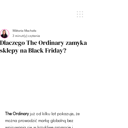
Wiktoria Machała
3 minut(y) czytania
Dlaczego The Ordinary zamyka
sklepy na Black Friday?
The Ordinary
 już od kilku lat pokazuje, że 
można prowadzić markę globalną bez 
wpisywania się w krzykliwe promocje i 