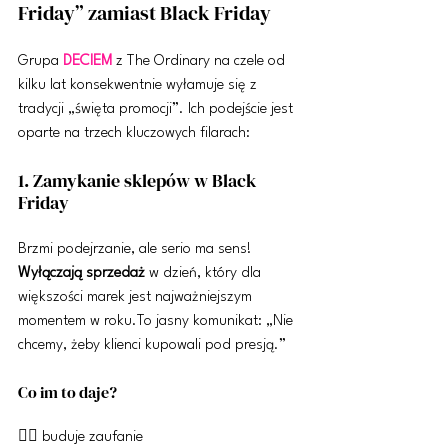
Friday” zamiast Black Friday
Grupa 
DECIEM
 z The Ordinary na czele od 
kilku lat konsekwentnie wyłamuje się z 
tradycji „święta promocji”. Ich podejście jest 
oparte na trzech kluczowych filarach:
1. Zamykanie sklepów w Black 
Friday
Brzmi podejrzanie, ale serio ma sens! 
Wyłączają sprzedaż
 w dzień, który dla 
większości marek jest najważniejszym 
momentem w 
roku.To
 jasny komunikat: „Nie 
chcemy, żeby klienci kupowali pod presją.”
Co im to daje?
👍🏼 buduje zaufanie