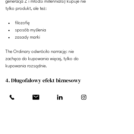
generacja Z i młodsi millennialsi) kupuje nie 
tylko produkt, ale też:
filozofię
sposób myślenia
zasady marki
The Ordinary odwróciło narrację: nie 
zachęca do kupowania więcej, tylko do 
kupowania rozsądnie.
4. Długofalowy efekt biznesowy
Wydłużenie promocji:
zwiększa LTV (klient kupuje raz, ale 
wraca)
stabilizuje sprzedaż
redukuje obciążenie magazynów i 
logistyki