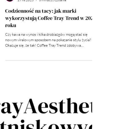
Wiktoria Machała
19 lis 2025
3 minut(y) czytania
Codzienność na tacy: jak marki
wykorzystują Coffee Tray Trend w 2025
roku
Czy kawa na wynos i kilka drobiazgów mogą stać się
nowym viralowym sposobem na pokazanie stylu życia?
Okazuje się, że tak! Coffee Tray Trend zdobywa
popularność w social mediach, łącząc prostotę z estetyką
i storytellingiem.