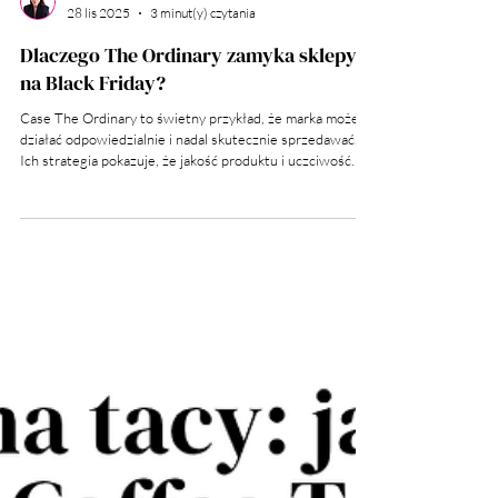
Wiktoria Machała
28 lis 2025
3 minut(y) czytania
Dlaczego The Ordinary zamyka sklepy
na Black Friday?
Case The Ordinary to świetny przykład, że marka może
działać odpowiedzialnie i nadal skutecznie sprzedawać.
Ich strategia pokazuje, że jakość produktu i uczciwość
komunikacji mogą wygrać z głośną promocją, a relacja z
klientem nie musi opierać się na wywoływaniu presji.